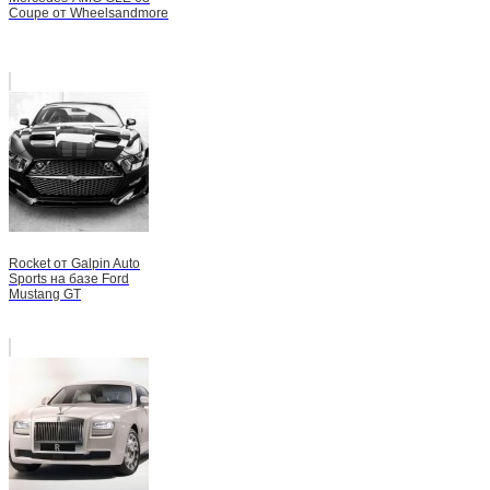
Coupe от Wheelsandmore
Rocket от Galpin Auto
Sports на базе Ford
Mustang GT