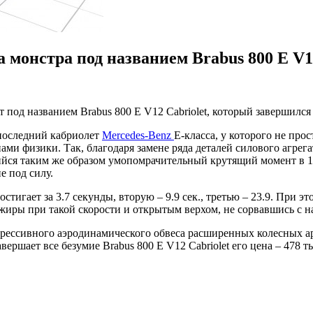
а монстра под названием Brabus 800 E V1
 под названием Brabus 800 E V12 Cabriolet, который завершился
 последний кабриолет
Mercedes-Benz
E-класса, у которого не про
ми физики. Так, благодаря замене ряда деталей силового агрега
вшийся таким же образом умопомрачительный крутящий момент в
е под силу.
тигает за 3.7 секунды, вторую – 9.9 сек., третью – 23.9. При э
сажиры при такой скорости и открытым верхом, не сорвавшись с н
рессивного аэродинамического обвеса расширенных колесных а
ршает все безумие Brabus 800 E V12 Cabriolet его цена – 478 ты