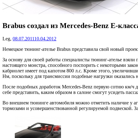
Brabus создал из Mercedes-Benz E-класс
Leg,
08.07.2011
10.04.2012
Немецкое тюнинг-ателье Brabus представила свой новый проект
За основу для своей работы специалисты тюнинг-ателье взяли
настоящего монстра, способного поспорить с некоторыми закона
кабриолет имеет под капотом 800 л.с. Кроме этого, увеличи
Нм, поскольку для трансмиссии подобные нагрузки оказались н
После подобных доработок Mercedes-Benz первую сотню км/ч дос
себе представить, каким образом в салоне смогут усидеть пас
Во внешнем тюнинге автомобиля можно отметить наличие у аг
тормозами и усовершенствованной регулируемой подвеской. Заве