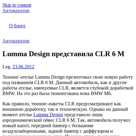
Skip to content
Автокреатив
О блоге
Автокреатив
Lumma Design представила CLR 6 M
Leg,
23.06.2012
Тюнинг-ателье Lumma Design презентовал свою новую работу
под названием CLR 6 M. Данный автомобиль, как и другие
работы ателье, именуемые CLR, является глубокой доработкой
BMW. На это раз была тюнингована нова BMW M6.
Как правило, тюнинг-пакеты CLR предусматривают как
внешнюю доработку, так и техническую. Однако на данный
момент ателье
Lumma Design
представило лишь
аэродинамический обвес CLR 6 M. Так, автомобиль получил
новый капот, передний бампер с большими
воздухозаборниками, задний бампер с диффузором и