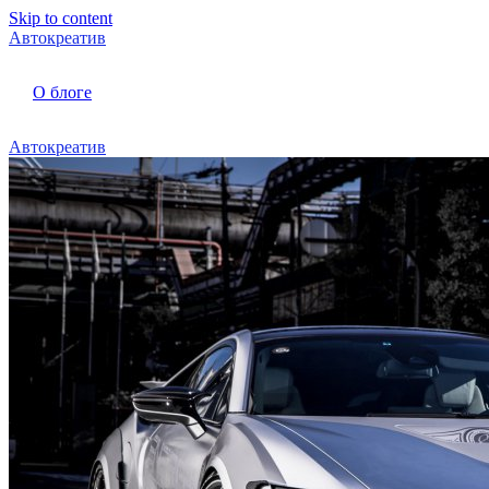
Skip to content
Автокреатив
О блоге
Автокреатив