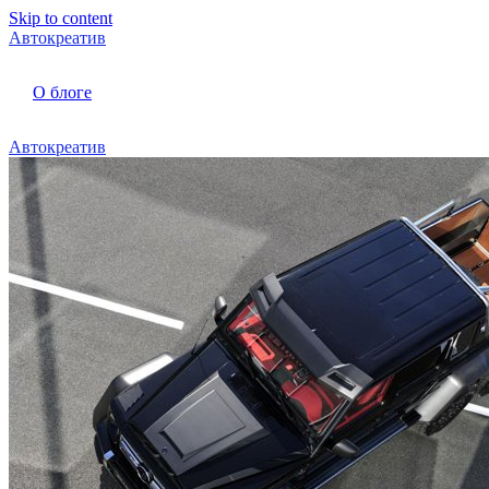
Skip to content
Автокреатив
О блоге
Автокреатив