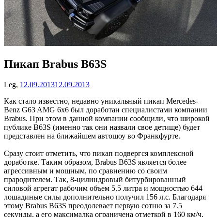
Пикап Brabus B63S
Leg,
12.09.2013
12.09.2013
Как стало известно, недавно уникальный пикап Mercedes-
Benz G63 AMG 6x6 был доработан специалистами компании
Brabus. При этом в данной компании сообщили, что широкой
публике B63S (именно так они назвали свое детище) будет
представлен на ближайшем автошоу во Франкфурте.
Сразу стоит отметить, что пикап подвергся комплексной
доработке. Таким образом, Brabus B63S является более
агрессивным и мощным, по сравнению со своим
прародителем. Так, 8-цилиндровый битурбированный
силовой агрегат рабочим объем 5.5 литра и мощностью 644
лошадиные силы дополнительно получил 156 л.с. Благодаря
этому Brabus B63S преодолевает первую сотню за 7.5
секунды, а его максималка ограничена отметкой в 160 км/ч.