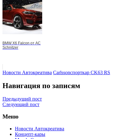
BMW X6 Falcon от AC
Schnitzer
Новости Автокреатива
Carlsson
спорткар CK63 RS
Навигация по записям
Предыдущий пост
Следующий пост
Меню
Новости Автокреатива
Концепт-кары