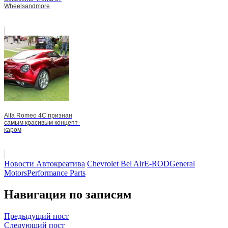
Wheelsandmore
Alfa Romeo 4C признан
самым красивым концепт-
каром
Новости Автокреатива
Chevrolet Bel Air
E-ROD
General
Motors
Performance Parts
Навигация по записям
Предыдущий пост
Следующий пост