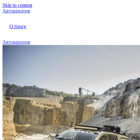
Skip to content
Автокреатив
О блоге
Автокреатив