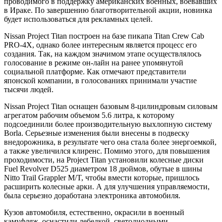
проводимого в поддержку американских военных, воевавших
в Ираке. По завершению благотворительной акции, новинка
будет использоваться для рекламных целей.
Nissan Project Titan построен на базе пикапа Titan Crew Cab
PRO-4X, однако более интересным является процесс его
создания. Так, на каждом значимом этапе осуществлялось
голосование в режиме он-лайн на ранее упомянутой
социальной платформе. Как отмечают представители
японской компании, в голосованиях принимали участие
тысячи людей.
Nissan Project Titan оснащен базовым 8-цилиндровым силовым
агрегатом рабочим объемом 5.6 литра, к которому
подсоединили более производительную выхлопную систему
Borla. Серьезные изменения были внесены в подвеску
внедорожника, в результате чего она стала более энергоемкой,
а также увеличился клиренс. Помимо этого, для повышения
проходимости, на Project Titan установили колесные диски
Fuel Revolver D525 диаметром 18 дюймов, обутые в шины
Nitto Trail Grappler M/T, чтобы вмести которые, пришлось
расширить колесные арки. А для улучшения управляемости,
была серьезно доработана электроника автомобиля.
Кузов автомобиля, естественно, окрасили в военный
камуфляж, оснастили лебедкой, светодиодными