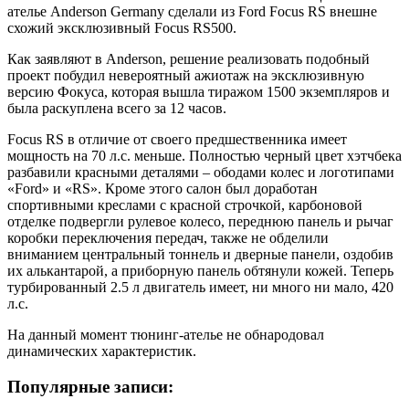
ателье Anderson Germany сделали из Ford Focus RS внешне
схожий эксклюзивный Focus RS500.
Как заявляют в Anderson, решение реализовать подобный
проект побудил невероятный ажиотаж на эксклюзивную
версию Фокуса, которая вышла тиражом 1500 экземпляров и
была раскуплена всего за 12 часов.
Focus RS в отличие от своего предшественника имеет
мощность на 70 л.с. меньше. Полностью черный цвет хэтчбека
разбавили красными деталями – ободами колес и логотипами
«Ford» и «RS». Кроме этого салон был доработан
спортивными креслами с красной строчкой, карбоновой
отделке подвергли рулевое колесо, переднюю панель и рычаг
коробки переключения передач, также не обделили
вниманием центральный тоннель и дверные панели, оздобив
их алькантарой, а приборную панель обтянули кожей. Теперь
турбированный 2.5 л двигатель имеет, ни много ни мало, 420
л.с.
На данный момент тюнинг-ателье не обнародовал
динамических характеристик.
Популярные записи: