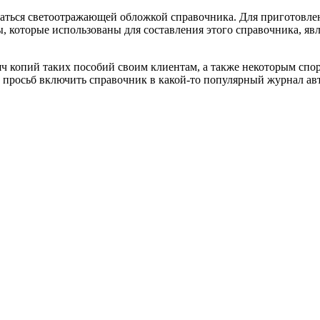
оваться светоотражающей обложкой справочника. Для приготовл
, которые использованы для составления этого справочника, яв
сяч копий таких пособий своим клиентам, а также некоторым сп
во просьб включить справочник в какой-то популярный журнал а