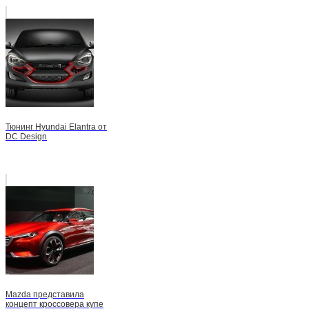
Тюнинг Hyundai Elantra от
DC Design
Mazda представила
концепт кроссовера купе