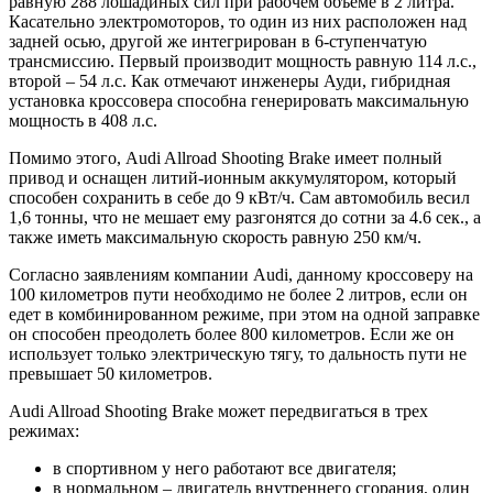
равную 288 лошадиных сил при рабочем объеме в 2 литра.
Касательно электромоторов, то один из них расположен над
задней осью, другой же интегрирован в 6-ступенчатую
трансмиссию. Первый производит мощность равную 114 л.с.,
второй – 54 л.с. Как отмечают инженеры Ауди, гибридная
установка кроссовера способна генерировать максимальную
мощность в 408 л.с.
Помимо этого, Audi Allroad Shooting Brake имеет полный
привод и оснащен литий-ионным аккумулятором, который
способен сохранить в себе до 9 кВт/ч. Сам автомобиль весил
1,6 тонны, что не мешает ему разгонятся до сотни за 4.6 сек., а
также иметь максимальную скорость равную 250 км/ч.
Согласно заявлениям компании Audi, данному кроссоверу на
100 километров пути необходимо не более 2 литров, если он
едет в комбинированном режиме, при этом на одной заправке
он способен преодолеть более 800 километров. Если же он
использует только электрическую тягу, то дальность пути не
превышает 50 километров.
Audi Allroad Shooting Brake может передвигаться в трех
режимах:
в спортивном у него работают все двигателя;
в нормальном – двигатель внутреннего сгорания, один