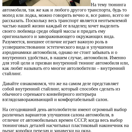
На тему тюнинга
автомобиля, так же как и любого другого транспорта, будь то
мопед или лодка, можно говорить вечно и, все равно, всего не
рассказать. Поскольку весь транспорт является неотъемлемой
частью нашей жизни каждый ее владелец хочет выделить
своего любимца среди общей массы и придать ему
оригинального и завораживающего окружающих вида.
Разумеется, внешнее отличие играет важную роль в
усовершенствовании эстетического вида и улучшении
аэродинамики автомобиля, однако не стоит забывать и о
внутренних удобствах, в нашем случае, автомобиля. Именно
для этой цели и призван внутренний тюнинг автомобиля или,
как любят называть его многие автолюбители – внутренний
стайлинг.
Давайте ознакомимся, что же на самом деле представляет
собой внутренний стайлинг, который способен сделать из
обычного серенького конвейерного интерьера
взглядозавораживающий и комфортабельный салон.
На сегодняшний день автолюбители имеют огромный выбор
различных вариантов улучшения салона автомобиля, в
отличие от автомобильных времен СССР, когда весь выбор
тюнинговых деталей насчитывал пластиковый наконечник на
рычаг коробки передач и занавески на окна.