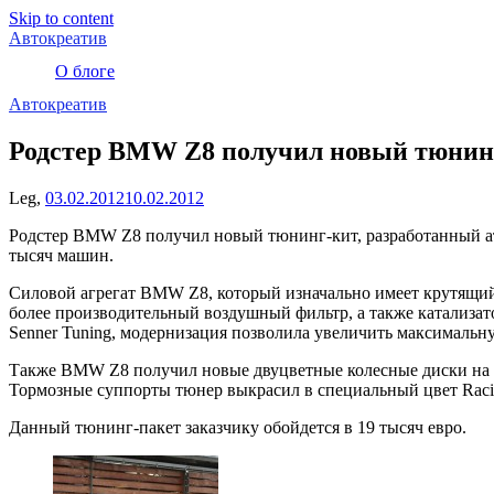
Skip to content
Автокреатив
О блоге
Автокреатив
Родстер BMW Z8 получил новый тюнинг
Leg,
03.02.2012
10.02.2012
Родстер BMW Z8 получил новый тюнинг-кит, разработанный ател
тысяч машин.
Силовой агрегат BMW Z8, который изначально имеет крутящий
более производительный воздушный фильтр, а также катализато
Senner Tuning, модернизация позволила увеличить максимальну
Также BMW Z8 получил новые двуцветные колесные диски на 
Тормозные суппорты тюнер выкрасил в специальный цвет Raci
Данный тюнинг-пакет заказчику обойдется в 19 тысяч евро.