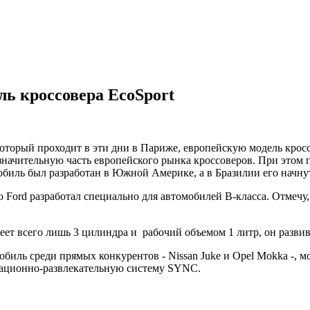
ль кроссовера EcoSport
который проходит в эти дни в Париже, европейскую модель крос
начительную часть европейского рынка кроссоверов. При этом п
обиль был разработан в Южной Америке, а в Бразилии его начнут
 Ford разработал специально для автомобилей B-класса. Отмечу
имеет всего лишь 3 цилиндра и рабочий объемом 1 литр, он разв
иль среди прямых конкурентов - Nissan Juke и Opel Mokka -, м
мационно-развлекательную систему SYNC.