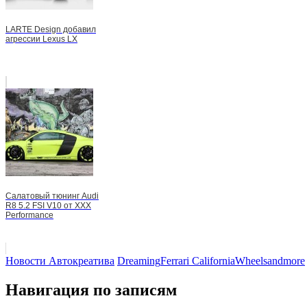
LARTE Design добавил
агрессии Lexus LX
Салатовый тюнинг Audi
R8 5.2 FSI V10 от XXX
Performance
Новости Автокреатива
Dreaming
Ferrari California
Wheelsandmore
Навигация по записям