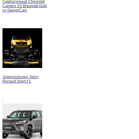
Симпатичный Chevrolet
Camaro SS Blaumatt Gold
от GiegerCars
Электроболид Twizy
Renault Sport F1