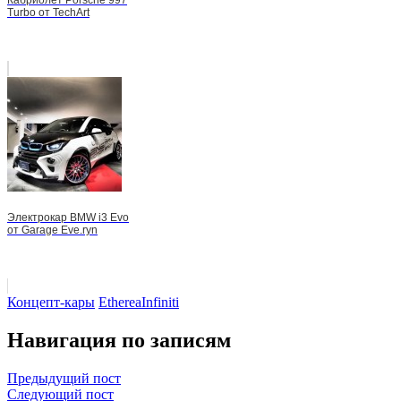
Кабриолет Porsche 997
Turbo от TechArt
Электрокар BMW i3 Evo
от Garage Eve.ryn
Концепт-кары
Etherea
Infiniti
Навигация по записям
Предыдущий пост
Следующий пост