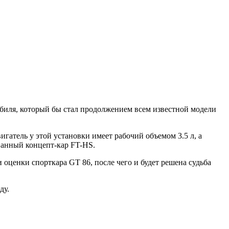
обиля, который бы стал продолжением всем известной модели
атель у этой установки имеет рабочий объемом 3.5 л, а
ованный концепт-кар FT-HS.
 оценки спорткара GT 86, после чего и будет решена судьба
ду.