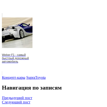
Weber F1 - самый
быстрый дорожный
автомобиль
Концепт-кары
Supra
Toyota
Навигация по записям
Предыдущий пост
Следующий пост