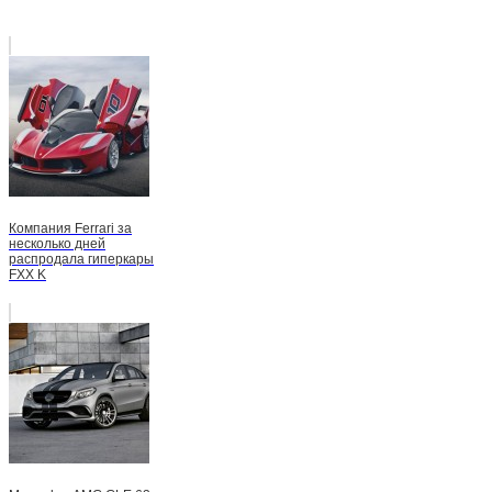
Компания Ferrari за
несколько дней
распродала гиперкары
FXX K