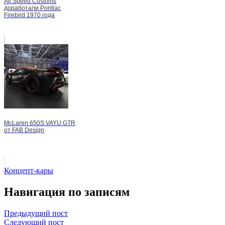
All Speed Customs
доработали Pontiac
Firebird 1970 года
McLaren 650S VAYU GTR
от FAB Design
Концепт-кары
Навигация по записям
Предыдущий пост
Следующий пост