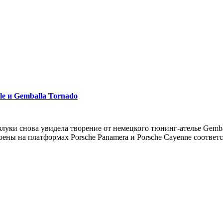
le и Gemballa Tornado
уки снова увидела творение от немецкого тюнинг-ателье Gemba
троены на платформах Porsche Panamera и Porsche Cayenne соотве