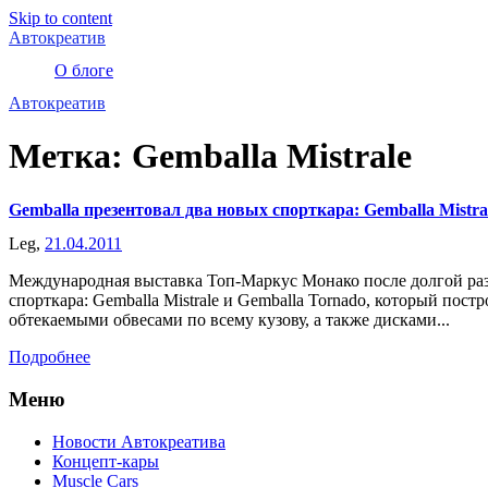
Skip to content
Автокреатив
О блоге
Автокреатив
Метка:
Gemballa Mistrale
Gemballa презентовал два новых спорткара: Gemballa Mistra
Leg,
21.04.2011
Международная выставка Топ-Маркус Монако после долгой разл
спорткара: Gemballa Mistrale и Gemballa Tornado, который пос
обтекаемыми обвесами по всему кузову, а также дисками...
Подробнее
Меню
Новости Автокреатива
Концепт-кары
Muscle Cars