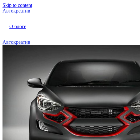
Skip to content
Автокреатив
О блоге
Автокреатив